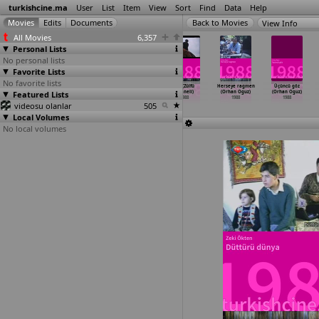
turkishcine.ma
User
List
Item
View
Sort
Find
Data
Help
View Info
All Movies
6,357
Personal Lists
No personal lists
Favorite Lists
No favorite lists
Dolunay (Sahin
Av Zamani
Gemileri
Sis (Zülfü
Herseye ragmen
Üçüncü göz
Featured Lists
Kaygun)
(Erden Kiral)
yakmak (Avni
Livaneli)
(Orhan Oguz)
(Orhan Oguz)
1988
1988
Kütükoglu)
1988
1988
1988
videosu olanlar
1988
505
Local Volumes
No local volumes