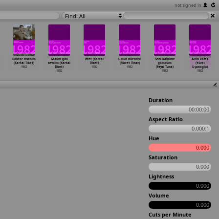
not signed in
Find: All
Doktor civanim
Gözüm gibi
Iffet (Kartal
Umut dilencisi
Seni kalbime
Altin kafes
(Kartal Tibet)
sevdim (Kartal
Tibet)
(Fikret Tinaz)
gömdüm
(Yücel
1982
Tibet)
1982
1982
(Feyzi Tuna)
Uçanoglu)
1982
1982
1982
Duration
00:00:00
Aspect Ratio
0.000:1
Hue
0.000
Saturation
0.000
Lightness
0.000
Volume
0.000
Cuts per Minute