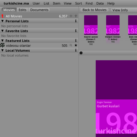
turkishcine.ma
User
List
Item
View
Sort
Find
Data
Help
View Info
All Movies
6,357
Personal Lists
No personal lists
Favorite Lists
No favorite lists
ci (Müjdat
Sogukoluk
Asklarin en
Görgüsüzler
Hasret sancisi
Hülyam (Osman
Islak me
Saylav)
Featured Lists
(Müjdat Saylav)
güzeli (Osman
(Osman F.
(Osman F.
F. Seden)
(Osman
1982
1982
F. Seden)
Seden)
Seden)
1982
Seden
videosu olanlar
1982
505
1982
1982
1982
Local Volumes
No local volumes