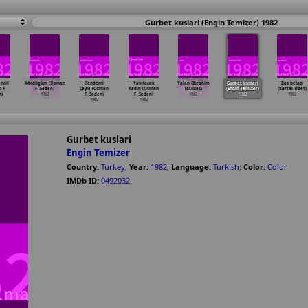
Gurbet kuslari (Engin Temizer) 1982
ndil
Kördügüm (Osman
Sendemi
Yakılacak
Yalan (Ibrahim
Gurbet kuslari
Bas belasi
 F.
F. Seden)
Leyla (Osman
Kadın (Osman
Tatlises)
(Engin Temizer)
(Kartal Tibet)
)
1982
F. Seden)
F. Seden)
1982
1982
1982
1982
1982
Gurbet kuslari
Engin Temizer
Country:
Turkey
;
Year:
1982
;
Language:
Turkish
;
Color:
Color
IMDb ID:
0492032