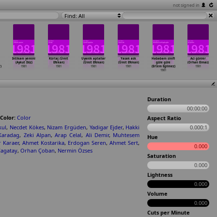
not signed in
Find: All
Intikam yemini
Kürtaj (Ümit
Uyanik aptallar
Yasak ask
Hababam sinifi
Aci günler
(Aykut Düz)
Efekan)
(Ümit Efekan)
(Ümit Efekan)
güle güle
(Orhan Elmas)
)
1981
1981
1981
1981
(Ertem Egilmez)
1981
1981
Duration
00:00:00
Color:
Color
Aspect Ratio
kul
,
Necdet Kökes
,
Nizam Ergüden
,
Yadigar Ejder
,
Hakki
0.000:1
Karadag
,
Zeki Alpan
,
Arap Celal
,
Ali Demir
,
Muhtesem
Hue
 Karaer
,
Ahmet Kostarika
,
Erdogan Seren
,
Ahmet Sert
,
0.000
Çagatay
,
Orhan Çoban
,
Nermin Özses
Saturation
0.000
Lightness
0.000
Volume
0.000
Cuts per Minute