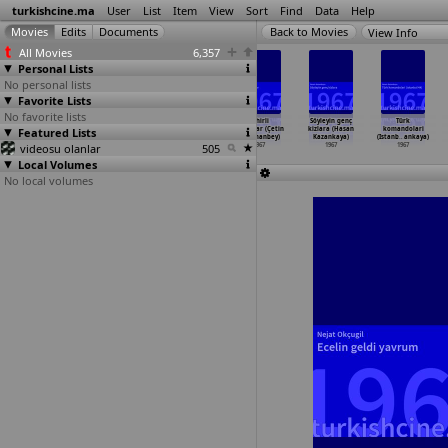
turkishcine.ma
User
List
Item
View
Sort
Find
Data
Help
View Info
All Movies
6,357
Personal Lists
No personal lists
Favorite Lists
No favorite lists
Koca dagli
Namus belasi
Içli kiz
Zehirli
Söyleyin genç
Türk
Featured Lists
(Kemal Kan)
(Kemal Kan)
Funda (Çetin
dudaklar (Çetin
kizlara (Hasan
komandolari
1967
1967
Karamanbey)
Karamanbey)
Kazankaya)
(Istanb
…
ankaya)
videosu olanlar
1967
505
1967
1967
1967
Local Volumes
No local volumes